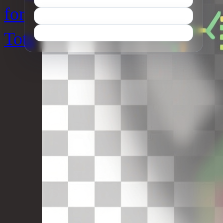
for
Tots