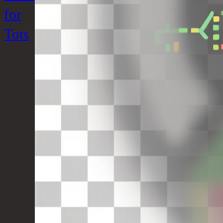
for
Tots