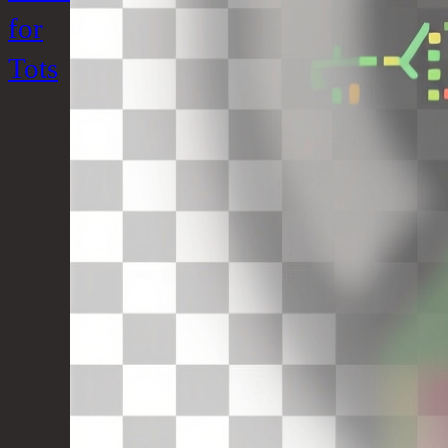
for
Tots