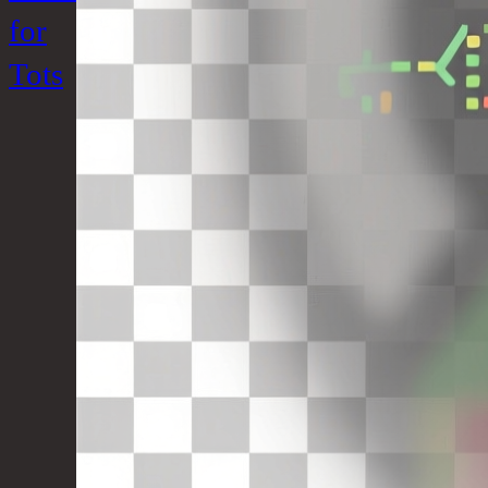
for
Tots