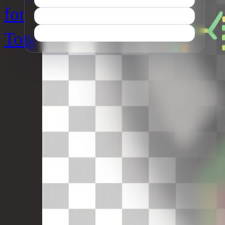
for
Tots