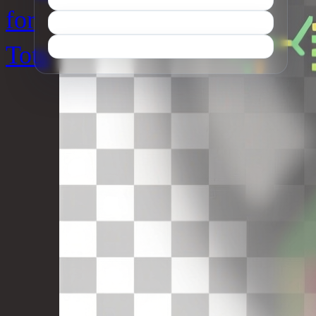
for
Tots