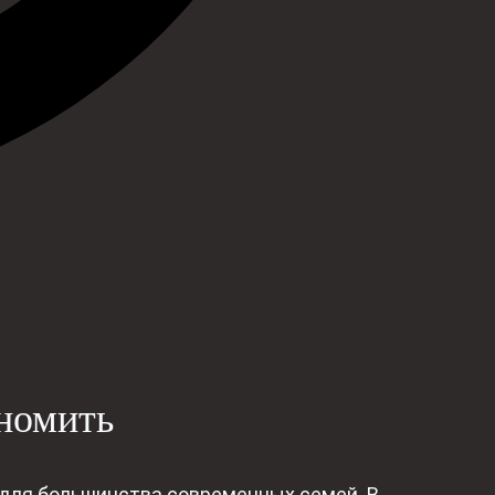
номить
 для большинства современных семей. В