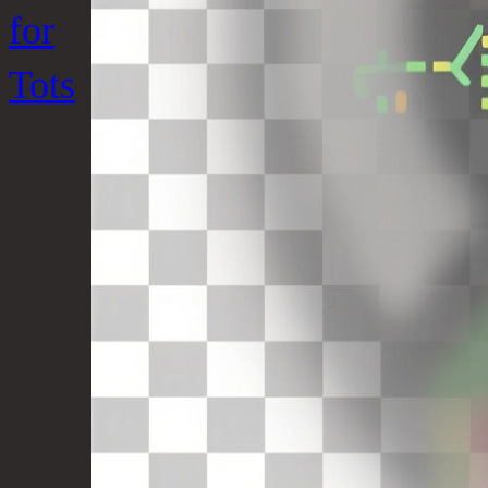
for
Tots