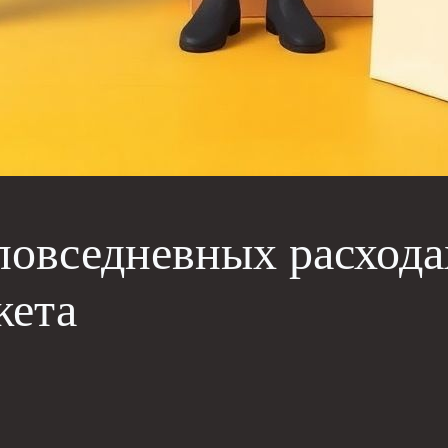
повседневных расхода
жета