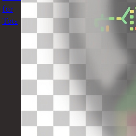
for
Tots