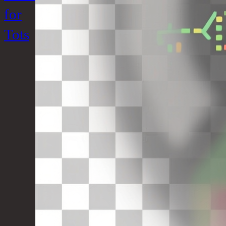
for
Tots