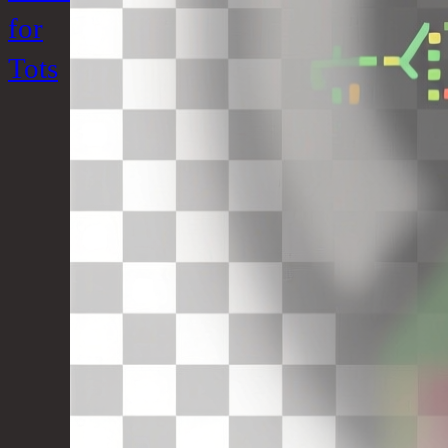
for
Tots