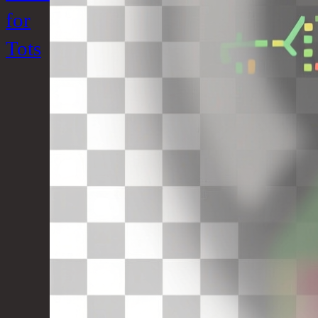
for
Tots