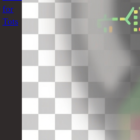
for
Tots