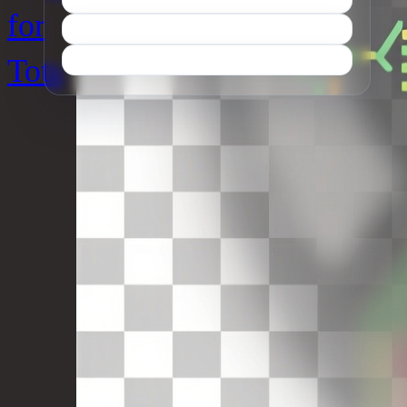
for
Tots