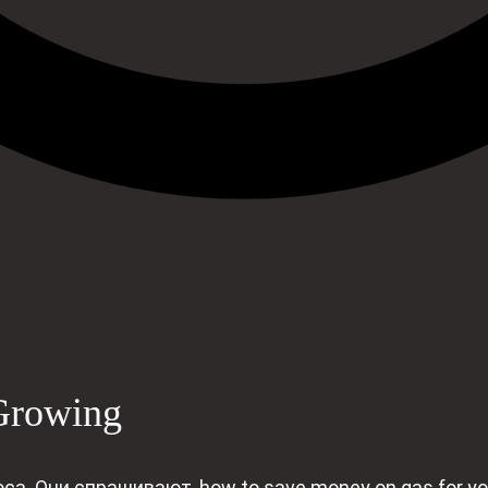
Growing
а. Они спрашивают, how to save money on gas for you