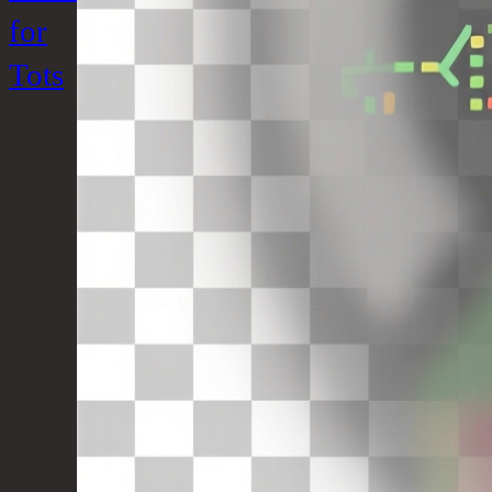
for
Tots